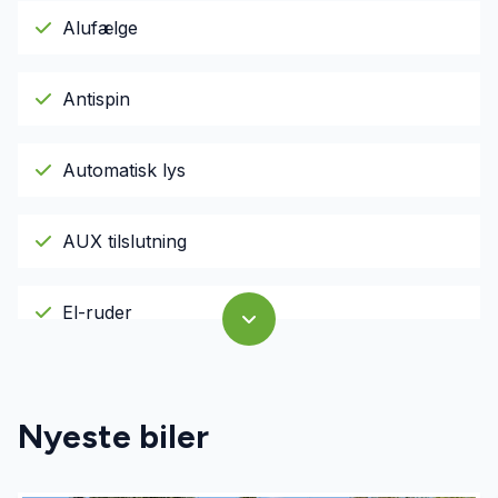
Alufælge
Antispin
Automatisk lys
AUX tilslutning
El-ruder
Fjernbetjent centrallås
Nyeste biler
Service OK