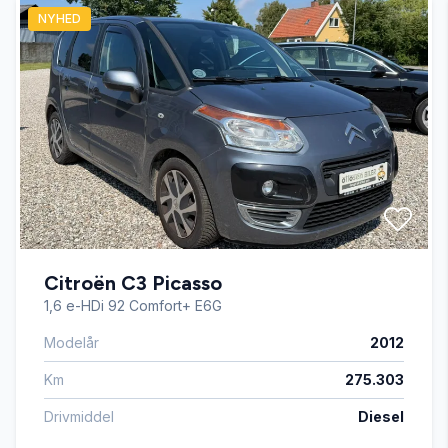
NYHED
Servostyring
Startspærre
Citroën C3 Picasso
1,6 e-HDi 92 Comfort+ E6G
Modelår
2012
Km
275.303
Drivmiddel
Diesel