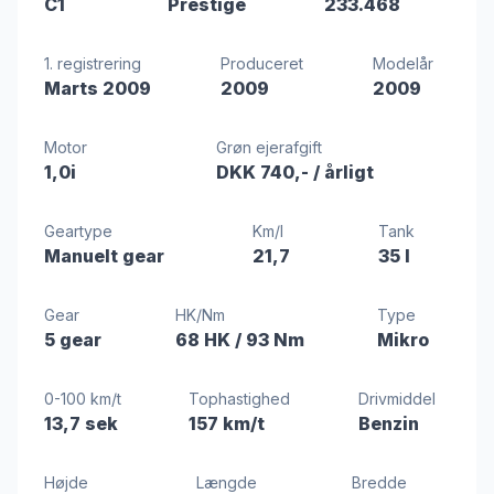
C1
Prestige
233.468
1. registrering
Produceret
Modelår
Marts 2009
2009
2009
Motor
Grøn ejerafgift
1,0i
DKK 740,-
/ årligt
Geartype
Km/l
Tank
Manuelt gear
21,7
35 l
Gear
HK/Nm
Type
5 gear
68 HK
/ 93 Nm
Mikro
0-100 km/t
Tophastighed
Drivmiddel
13,7 sek
157 km/t
Benzin
Højde
Længde
Bredde