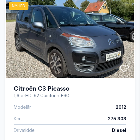
NYHED
Højdejusterbart førersæde
Isofix
Kørecomputer
LED kørelys
Citroën C3 Picasso
Læderrat
1,6 e-HDi 92 Comfort+ E6G
Modelår
2012
Stofsæder
Km
275.303
Tre sæder i bagved
Drivmiddel
Diesel