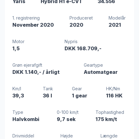
Yaris
Hybrid H1 e-CVT
34.556
1. registrering
Produceret
Modelår
November 2020
2020
2021
Motor
Nypris
1,5
DKK 168.709,-
Grøn ejerafgift
Geartype
DKK 1.140,-
/ årligt
Automatgear
Km/l
Tank
Gear
HK/Nm
39,3
36 l
1 gear
116 HK
Type
0-100 km/t
Tophastighed
Halvkombi
9,7 sek
175 km/t
Drivmiddel
Højde
Længde