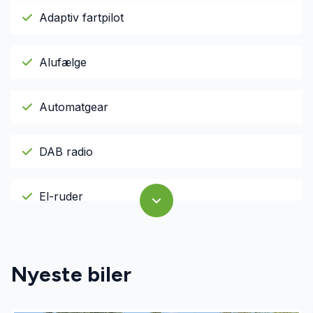
Adaptiv fartpilot
Alufælge
Automatgear
DAB radio
El-ruder
Fjernbetjent centrallås
Nyeste biler
Fuldautomatisk klimaanlæg