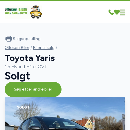
Salgsopstilling
Ottosen Biler
/
Biler til salg
/
Toyota Yaris
1,5 Hybrid H1 e-CVT
Solgt
Søg efter andre biler
SOLGT